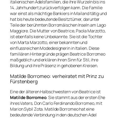
italienischen Adelsfamilien, die ihre Wurzeln bis ins
14. Jahrhundert zurückverfolgen kann. Die Familie
war einst als mächtige Bankiers in Mailand tätig und
hat bis heute bedeutende Besitztümer, darunter
Teile der berühmten Borromäischen Inseln am Lago
Maggiore. Die Mutter von Beatrice, Paola Marzotto,
ist ebenfalls keine Unbekannte. Sie ist die Tochter
von Marta Marzotto, einer bekannten und
einflussreichen Modedesignerin in Italien. Diese
familiären Hintergründe prägen Beatrice Borromeo
maßgeblich und erklären ihren Sinn für Stil, ihre
Bildung und ihre Präsenz in gehobenen Kreisen.
Matilde Borromeo: verheiratet mit Prinz zu
Fürstenberg
Eine der älteren Halbschwestern von Beatrice ist
Matilde Borromeo
. Sie stammt aus der ersten Ehe
ihres Vaters, Don Carlo Ferdinando Borromeo, mit
Marion Sybil Zota. Matilde Borromeo hat eine
bedeutende Verbindung in den deutschen Adel