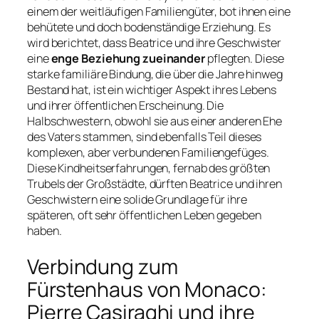
einem der weitläufigen Familiengüter, bot ihnen eine
behütete und doch bodenständige Erziehung. Es
wird berichtet, dass Beatrice und ihre Geschwister
eine
enge Beziehung zueinander
pflegten. Diese
starke familiäre Bindung, die über die Jahre hinweg
Bestand hat, ist ein wichtiger Aspekt ihres Lebens
und ihrer öffentlichen Erscheinung. Die
Halbschwestern, obwohl sie aus einer anderen Ehe
des Vaters stammen, sind ebenfalls Teil dieses
komplexen, aber verbundenen Familiengefüges.
Diese Kindheitserfahrungen, fernab des größten
Trubels der Großstädte, dürften Beatrice und ihren
Geschwistern eine solide Grundlage für ihre
späteren, oft sehr öffentlichen Leben gegeben
haben.
Verbindung zum
Fürstenhaus von Monaco:
Pierre Casiraghi und ihre