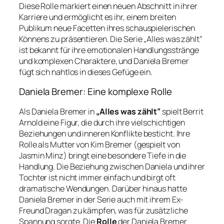
Diese Rolle markiert einen neuen Abschnitt in ihrer
Karriere und ermöglicht es ihr, einem breiten
Publikum neue Facetten ihres schauspielerischen
Könnens zu präsentieren. Die Serie „Alles was zählt”
ist bekannt für ihre emotionalen Handlungsstränge
und komplexen Charaktere, und Daniela Bremer
fügt sich nahtlos in dieses Gefüge ein.
Daniela Bremer: Eine komplexe Rolle
Als Daniela Bremer in
„Alles was zählt”
spielt Berrit
Arnold eine Figur, die durch ihre vielschichtigen
Beziehungen und inneren Konflikte besticht. Ihre
Rolle als Mutter von Kim Bremer (gespielt von
Jasmin Minz) bringt eine besondere Tiefe in die
Handlung. Die Beziehung zwischen Daniela und ihrer
Tochter ist nicht immer einfach und birgt oft
dramatische Wendungen. Darüber hinaus hatte
Daniela Bremer in der Serie auch mit ihrem Ex-
Freund Dragan zu kämpfen, was für zusätzliche
Spannung sorgte. Die
Rolle
der Daniela Bremer