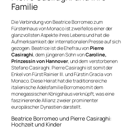
Familie
Die Verbindung von Beatrice Borromeo zum
Fürstenhaus von Monaco ist zweifellos einer der
glanzvollsten Aspekte ihres Lebens und hat die
Aufmerksamkeit der internationalen Presse auf sich
gezogen. Beatrice ist die Ehefrau von
Pierre
Casiraghi
, dem jüngeren Sohn von
Caroline,
Prinzessin von Hannover
, und dem verstorbenen
Stefano Casiraghi. Pierre Casiraghi ist somit der
Enkel von Fürst Rainier III. und Fürstin Gracia von
Monaco. Diese Heirat hat die traditionsreiche
italienische Adelsfamilie Borromeo mit dem
monegassischen Königshaus verknüpft, was eine
faszinierende Allianz zweier prominenter
europäischer Dynastien darstellt.
Beatrice Borromeo und Pierre Casiraghi:
Hochzeit und Kinder