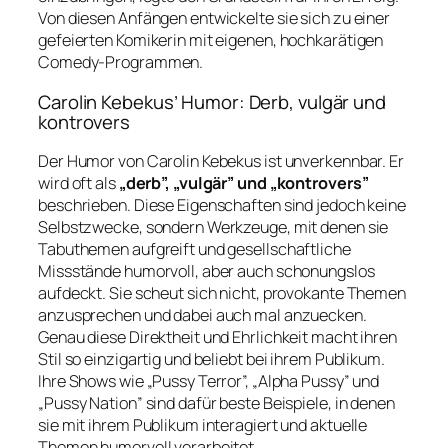
Von diesen Anfängen entwickelte sie sich zu einer
gefeierten Komikerin mit eigenen, hochkarätigen
Comedy-Programmen.
Carolin Kebekus’ Humor: Derb, vulgär und
kontrovers
Der Humor von Carolin Kebekus ist unverkennbar. Er
wird oft als
„derb”, „vulgär” und „kontrovers”
beschrieben. Diese Eigenschaften sind jedoch keine
Selbstzwecke, sondern Werkzeuge, mit denen sie
Tabuthemen aufgreift und gesellschaftliche
Missstände humorvoll, aber auch schonungslos
aufdeckt. Sie scheut sich nicht, provokante Themen
anzusprechen und dabei auch mal anzuecken.
Genau diese Direktheit und Ehrlichkeit macht ihren
Stil so einzigartig und beliebt bei ihrem Publikum.
Ihre Shows wie „Pussy Terror”, „Alpha Pussy” und
„Pussy Nation” sind dafür beste Beispiele, in denen
sie mit ihrem Publikum interagiert und aktuelle
Themen humorvoll verarbeitet.