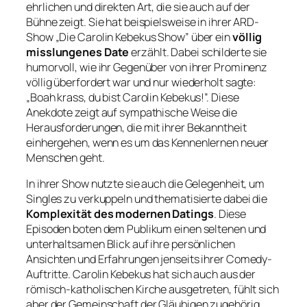
ehrlichen und direkten Art, die sie auch auf der
Bühne zeigt. Sie hat beispielsweise in ihrer ARD-
Show „Die Carolin Kebekus Show” über ein
völlig
misslungenes Date
erzählt. Dabei schilderte sie
humorvoll, wie ihr Gegenüber von ihrer Prominenz
völlig überfordert war und nur wiederholt sagte:
„Boah krass, du bist Carolin Kebekus!”. Diese
Anekdote zeigt auf sympathische Weise die
Herausforderungen, die mit ihrer Bekanntheit
einhergehen, wenn es um das Kennenlernen neuer
Menschen geht.
In ihrer Show nutzte sie auch die Gelegenheit, um
Singles zu verkuppeln und thematisierte dabei die
Komplexität des modernen Datings
. Diese
Episoden boten dem Publikum einen seltenen und
unterhaltsamen Blick auf ihre persönlichen
Ansichten und Erfahrungen jenseits ihrer Comedy-
Auftritte. Carolin Kebekus hat sich auch aus der
römisch-katholischen Kirche ausgetreten, fühlt sich
aber der Gemeinschaft der Gläubigen zugehörig,