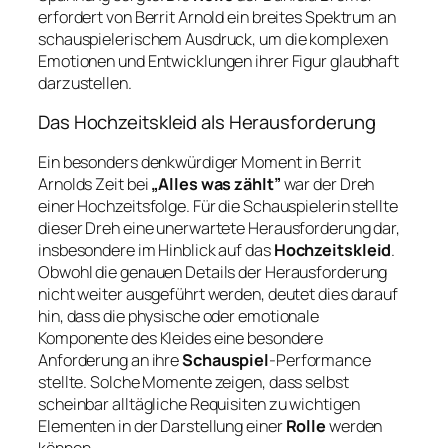
erfordert von Berrit Arnold ein breites Spektrum an
schauspielerischem Ausdruck, um die komplexen
Emotionen und Entwicklungen ihrer Figur glaubhaft
darzustellen.
Das Hochzeitskleid als Herausforderung
Ein besonders denkwürdiger Moment in Berrit
Arnolds Zeit bei
„Alles was zählt”
war der Dreh
einer Hochzeitsfolge. Für die Schauspielerin stellte
dieser Dreh eine unerwartete Herausforderung dar,
insbesondere im Hinblick auf das
Hochzeitskleid
.
Obwohl die genauen Details der Herausforderung
nicht weiter ausgeführt werden, deutet dies darauf
hin, dass die physische oder emotionale
Komponente des Kleides eine besondere
Anforderung an ihre
Schauspiel
-Performance
stellte. Solche Momente zeigen, dass selbst
scheinbar alltägliche Requisiten zu wichtigen
Elementen in der Darstellung einer
Rolle
werden
können.