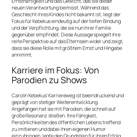
Ernsthaftigkeit und das Gewicht, das sie dieser
neuen Verantwortung beimisst. Während das
Geschlecht ihres Kindes nicht bekannt ist, liegt der
Fokus für Kebekus eindeutig auf der tiefen Bindung
und der Verpflichtung, die sie nun ihrer Familie
gegenüber empfindet. Diese Aussage spiegelt ihre
reife Perspektive auf das Elternsein wider und zeigt,
dass sie diese Rolle mit größtem Ernst und Hingabe
annimmt.
Karriere im Fokus: Von
Parodien zu Shows
Carolin Kebekus’ Karriereweg ist beeindruckend und
geprägt von stetiger Weiterentwicklung.
Angefangen hat sie mit Parodien, die schnell auf
große Resonanz stießen. Ihre Fähigkeit,
Persönlichkeiten des öffentlichen Lebens treffend
zu imitieren und dabei ihren eigenen Humor
einzubringen, legte den Grundstein für ihren Erfolg.