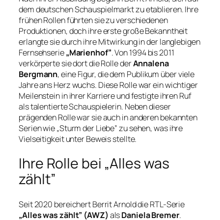
dem deutschen Schauspielmarkt zu etablieren. Ihre
frühen Rollen führten sie zu verschiedenen
Produktionen, doch ihre erste große Bekanntheit
erlangte sie durch ihre Mitwirkung in der langlebigen
Fernsehserie
„Marienhof”
. Von 1994 bis 2011
verkörperte sie dort die Rolle der
Annalena
Bergmann
, eine Figur, die dem Publikum über viele
Jahre ans Herz wuchs. Diese Rolle war ein wichtiger
Meilenstein in ihrer Karriere und festigte ihren Ruf
als talentierte Schauspielerin. Neben dieser
prägenden Rolle war sie auch in anderen bekannten
Serien wie „Sturm der Liebe” zu sehen, was ihre
Vielseitigkeit unter Beweis stellte.
Ihre Rolle bei „Alles was
zählt”
Seit 2020 bereichert Berrit Arnold die RTL-Serie
„Alles was zählt” (AWZ)
als
Daniela Bremer
.