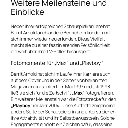
Weitere Meilensteine und
Einblicke
Neben ihrer erfolgreichen Schauspielkarriere hat
Berrit Arnold auch andere Bereiche erkundet und
sich immer wieder neu erfunden. Diese Vielfalt
macht sie zu einer faszinierenden Persönlichkeit,
die weit über ihre TV-Rollen hinausgeht.
Fotomomente für „Max” und „Playboy”
Berrit Arnold hat sich im Laufe ihrer Karriere auch
auf dem Cover und in den Seiten von bekannten
Magazinen präsentiert. Im Mai 1997 und Juli 1998
ließ sie sich für die Zeitschrift
„Max”
fotografieren.
Ein weiterer Meilenstein war die Fotostrecke für den
„Playboy”
im Jahr 2004. Diese Auftritte zeigen eine
andere Seite der Schauspielerin und unterstreichen
ihre Attraktivität und ihr Selbstbewusstsein. Solche
Engagements sind oft ein Zeichen dafür, dass eine