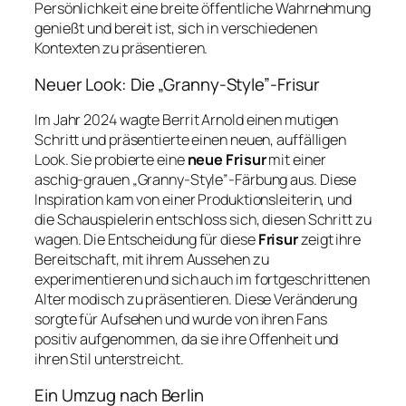
Persönlichkeit eine breite öffentliche Wahrnehmung
genießt und bereit ist, sich in verschiedenen
Kontexten zu präsentieren.
Neuer Look: Die „Granny-Style”-Frisur
Im Jahr 2024 wagte Berrit Arnold einen mutigen
Schritt und präsentierte einen neuen, auffälligen
Look. Sie probierte eine
neue Frisur
mit einer
aschig-grauen „Granny-Style”-Färbung aus. Diese
Inspiration kam von einer Produktionsleiterin, und
die Schauspielerin entschloss sich, diesen Schritt zu
wagen. Die Entscheidung für diese
Frisur
zeigt ihre
Bereitschaft, mit ihrem Aussehen zu
experimentieren und sich auch im fortgeschrittenen
Alter modisch zu präsentieren. Diese Veränderung
sorgte für Aufsehen und wurde von ihren Fans
positiv aufgenommen, da sie ihre Offenheit und
ihren Stil unterstreicht.
Ein Umzug nach Berlin