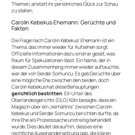
Themen, anstatt ihr persönliches Glück zur Schau
zu stellen.
Carolin Kebekus Ehemann: Gerüchte und
Fakten
Die Frage nach Carolin Kebekus’ Ehemann ist ein
Thema, das immer wieder für Aufsehen sorgt.
Offizielle Informationen dazu sind rar gesät, was
Raum für Spekulationen lässt. Ein Name, der in
diesem Zusammenhang immer wieder auftauchte,
war der von Serdar Somuncu. Es gab Gerüchte über
eine mögliche Ehe zwischen den beiden, doch
Carolin Kebekus hat diese Behauptungen
gerichtlich bestritten
. Ein Urteil des
Oberlandesgerichts (OLG) Köln besagte, dass ein
Magazin über ein „Verhältnis” zwischen Carolin
Kebekus und Serdar Somuncu berichten durfte, da
ihre Ehe als Prozesssache unstreitig behandelt
wurde. Dies deutet darauf hin, dass es eine
rechtliche Auseinandersetzung gab, die klären