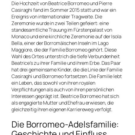
Die Hochzeit von Beatrice Borromeo und Pierre
Casiraghi fand im Sommer 2015 statt und war ein
Ereignis von internationaler Tragweite. Die
Zeremonie wurde in zwei Teilen gefeiert: eine
standesamtliche Trauung im Fürstenpalast von
Monaco und eine kirchliche Zeremonie auf der Isola
Bella, einer der Borromäischen Inseln im Lago
Maggiore, die der Familie Borromeo gehört. Diese
Wahl des Ortes unterstrich die tiefe Verbundenheit
Beatrice’s zu ihrer Familie und ihrem Erbe. Das Paar
hat drei gemeinsame Kinder, die die Linie der Familie
Casiraghi und Borromeo fortsetzen. Die Familie lebt
ein Leben, das sowohl von ihren royalen
Verpflichtungen als auch von ihren persönlichen
Interessen geprägt ist. Beatrice Borromeo hat sich
als engagierte Mutter und Ehefrau erwiesen, die
gleichzeitig ihren eigenen Karriereweg verfolgt.
Die Borromeo-Adelsfamilie:
Geschichte und Einfluss