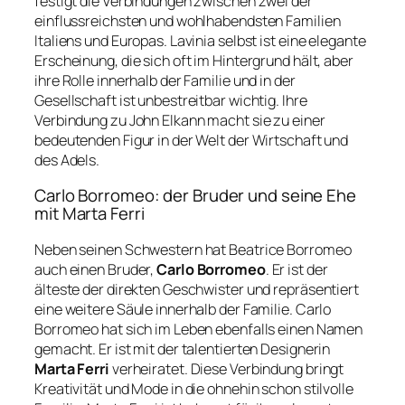
festigt die Verbindungen zwischen zwei der
einflussreichsten und wohlhabendsten Familien
Italiens und Europas. Lavinia selbst ist eine elegante
Erscheinung, die sich oft im Hintergrund hält, aber
ihre Rolle innerhalb der Familie und in der
Gesellschaft ist unbestreitbar wichtig. Ihre
Verbindung zu John Elkann macht sie zu einer
bedeutenden Figur in der Welt der Wirtschaft und
des Adels.
Carlo Borromeo: der Bruder und seine Ehe
mit Marta Ferri
Neben seinen Schwestern hat Beatrice Borromeo
auch einen Bruder,
Carlo Borromeo
. Er ist der
älteste der direkten Geschwister und repräsentiert
eine weitere Säule innerhalb der Familie. Carlo
Borromeo hat sich im Leben ebenfalls einen Namen
gemacht. Er ist mit der talentierten Designerin
Marta Ferri
verheiratet. Diese Verbindung bringt
Kreativität und Mode in die ohnehin schon stilvolle