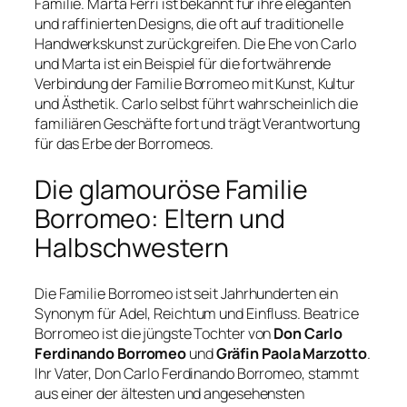
Familie. Marta Ferri ist bekannt für ihre eleganten
und raffinierten Designs, die oft auf traditionelle
Handwerkskunst zurückgreifen. Die Ehe von Carlo
und Marta ist ein Beispiel für die fortwährende
Verbindung der Familie Borromeo mit Kunst, Kultur
und Ästhetik. Carlo selbst führt wahrscheinlich die
familiären Geschäfte fort und trägt Verantwortung
für das Erbe der Borromeos.
Die glamouröse Familie
Borromeo: Eltern und
Halbschwestern
Die Familie Borromeo ist seit Jahrhunderten ein
Synonym für Adel, Reichtum und Einfluss. Beatrice
Borromeo ist die jüngste Tochter von
Don Carlo
Ferdinando Borromeo
und
Gräfin Paola Marzotto
.
Ihr Vater, Don Carlo Ferdinando Borromeo, stammt
aus einer der ältesten und angesehensten