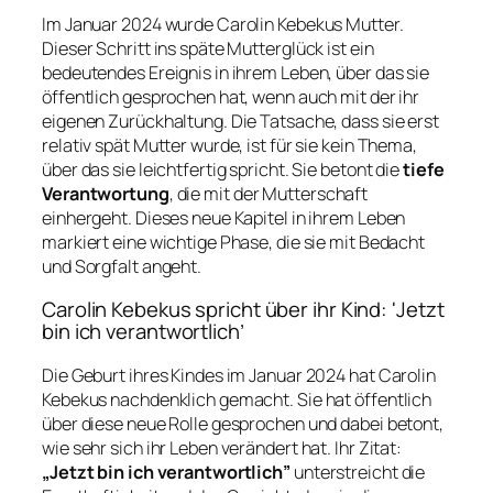
Im Januar 2024 wurde Carolin Kebekus Mutter.
Dieser Schritt ins späte Mutterglück ist ein
bedeutendes Ereignis in ihrem Leben, über das sie
öffentlich gesprochen hat, wenn auch mit der ihr
eigenen Zurückhaltung. Die Tatsache, dass sie erst
relativ spät Mutter wurde, ist für sie kein Thema,
über das sie leichtfertig spricht. Sie betont die
tiefe
Verantwortung
, die mit der Mutterschaft
einhergeht. Dieses neue Kapitel in ihrem Leben
markiert eine wichtige Phase, die sie mit Bedacht
und Sorgfalt angeht.
Carolin Kebekus spricht über ihr Kind: 'Jetzt
bin ich verantwortlich’
Die Geburt ihres Kindes im Januar 2024 hat Carolin
Kebekus nachdenklich gemacht. Sie hat öffentlich
über diese neue Rolle gesprochen und dabei betont,
wie sehr sich ihr Leben verändert hat. Ihr Zitat:
„Jetzt bin ich verantwortlich”
unterstreicht die