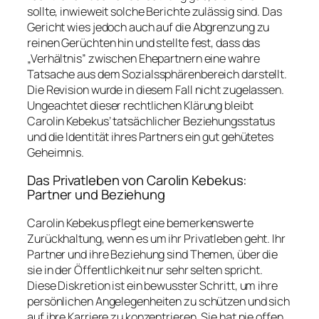
sollte, inwieweit solche Berichte zulässig sind. Das
Gericht wies jedoch auch auf die Abgrenzung zu
reinen Gerüchten hin und stellte fest, dass das
„Verhältnis” zwischen Ehepartnern eine wahre
Tatsache aus dem Sozialssphärenbereich darstellt.
Die Revision wurde in diesem Fall nicht zugelassen.
Ungeachtet dieser rechtlichen Klärung bleibt
Carolin Kebekus’ tatsächlicher Beziehungsstatus
und die Identität ihres Partners ein gut gehütetes
Geheimnis.
Das Privatleben von Carolin Kebekus:
Partner und Beziehung
Carolin Kebekus pflegt eine bemerkenswerte
Zurückhaltung, wenn es um ihr Privatleben geht. Ihr
Partner und ihre Beziehung sind Themen, über die
sie in der Öffentlichkeit nur sehr selten spricht.
Diese Diskretion ist ein bewusster Schritt, um ihre
persönlichen Angelegenheiten zu schützen und sich
auf ihre Karriere zu konzentrieren. Sie hat nie offen