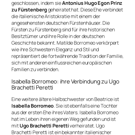
geschlossen, indem sie
Antonius Hugo Egon Prinz
zu Fürstenberg
geheiratet hat. Diese Ehe verbindet
die italienische Aristokratie mit einem der
angesehensten deutschen Fürstenhäuser. Die
Fürsten zu Fürstenberg sind für ihre historischen
Besitztümer und ihre Rolle in der deutschen
Geschichte bekannt. Matilde Borromeo verkörpert
wie ihre Schwestern Eleganz und Stil und
repräsentiert die fortwährende Tradition der Familie,
sich mit anderen einflussreichen europäischen
Familien zu verbinden.
Isabella Borromeo: ihre Verbindung zu Ugo
Brachetti Peretti
Eine weitere ältere Halbschwester von Beatrice ist
Isabella Borromeo
. Sie ist ebenfalls eine Tochter
aus der ersten Ehe ihres Vaters. Isabella Borromeo
hat im Leben ihren eigenen Weg gefunden und ist
mit
Ugo Brachetti Peretti
verheiratet. Ugo
Brachetti Peretti ist ein bekannter italienischer