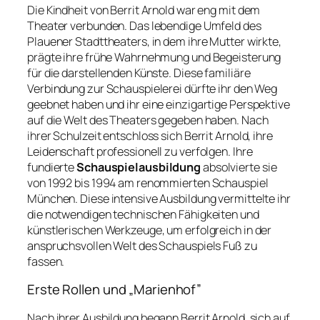
Die Kindheit von Berrit Arnold war eng mit dem
Theater verbunden. Das lebendige Umfeld des
Plauener Stadttheaters, in dem ihre Mutter wirkte,
prägte ihre frühe Wahrnehmung und Begeisterung
für die darstellenden Künste. Diese familiäre
Verbindung zur Schauspielerei dürfte ihr den Weg
geebnet haben und ihr eine einzigartige Perspektive
auf die Welt des Theaters gegeben haben. Nach
ihrer Schulzeit entschloss sich Berrit Arnold, ihre
Leidenschaft professionell zu verfolgen. Ihre
fundierte
Schauspielausbildung
absolvierte sie
von 1992 bis 1994 am renommierten Schauspiel
München. Diese intensive Ausbildung vermittelte ihr
die notwendigen technischen Fähigkeiten und
künstlerischen Werkzeuge, um erfolgreich in der
anspruchsvollen Welt des Schauspiels Fuß zu
fassen.
Erste Rollen und „Marienhof”
Nach ihrer Ausbildung begann Berrit Arnold, sich auf