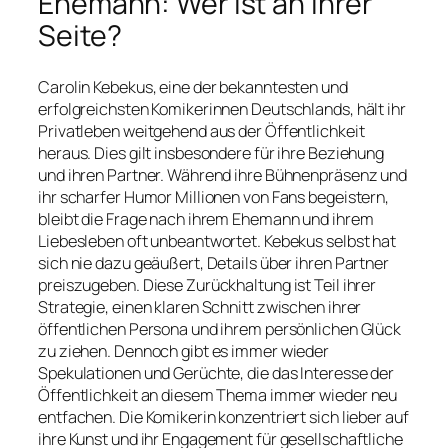
Ehemann: Wer ist an ihrer
Seite?
Carolin Kebekus, eine der bekanntesten und
erfolgreichsten Komikerinnen Deutschlands, hält ihr
Privatleben weitgehend aus der Öffentlichkeit
heraus. Dies gilt insbesondere für ihre Beziehung
und ihren Partner. Während ihre Bühnenpräsenz und
ihr scharfer Humor Millionen von Fans begeistern,
bleibt die Frage nach ihrem Ehemann und ihrem
Liebesleben oft unbeantwortet. Kebekus selbst hat
sich nie dazu geäußert, Details über ihren Partner
preiszugeben. Diese Zurückhaltung ist Teil ihrer
Strategie, einen klaren Schnitt zwischen ihrer
öffentlichen Persona und ihrem persönlichen Glück
zu ziehen. Dennoch gibt es immer wieder
Spekulationen und Gerüchte, die das Interesse der
Öffentlichkeit an diesem Thema immer wieder neu
entfachen. Die Komikerin konzentriert sich lieber auf
ihre Kunst und ihr Engagement für gesellschaftliche