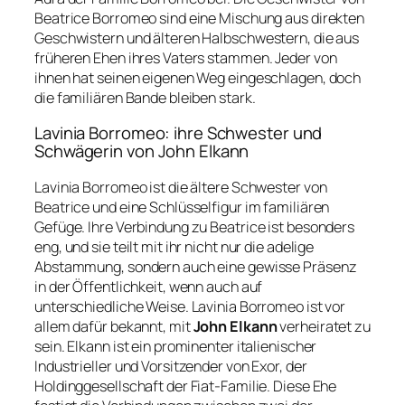
Beatrice Borromeo sind eine Mischung aus direkten
Geschwistern und älteren Halbschwestern, die aus
früheren Ehen ihres Vaters stammen. Jeder von
ihnen hat seinen eigenen Weg eingeschlagen, doch
die familiären Bande bleiben stark.
Lavinia Borromeo: ihre Schwester und
Schwägerin von John Elkann
Lavinia Borromeo ist die ältere Schwester von
Beatrice und eine Schlüsselfigur im familiären
Gefüge. Ihre Verbindung zu Beatrice ist besonders
eng, und sie teilt mit ihr nicht nur die adelige
Abstammung, sondern auch eine gewisse Präsenz
in der Öffentlichkeit, wenn auch auf
unterschiedliche Weise. Lavinia Borromeo ist vor
allem dafür bekannt, mit
John Elkann
verheiratet zu
sein. Elkann ist ein prominenter italienischer
Industrieller und Vorsitzender von Exor, der
Holdinggesellschaft der Fiat-Familie. Diese Ehe