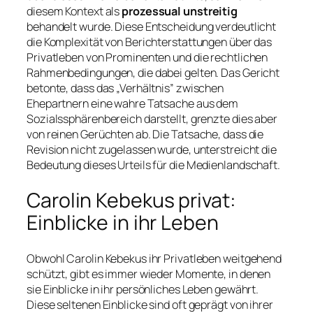
diesem Kontext als
prozessual unstreitig
behandelt wurde. Diese Entscheidung verdeutlicht
die Komplexität von Berichterstattungen über das
Privatleben von Prominenten und die rechtlichen
Rahmenbedingungen, die dabei gelten. Das Gericht
betonte, dass das „Verhältnis” zwischen
Ehepartnern eine wahre Tatsache aus dem
Sozialssphärenbereich darstellt, grenzte dies aber
von reinen Gerüchten ab. Die Tatsache, dass die
Revision nicht zugelassen wurde, unterstreicht die
Bedeutung dieses Urteils für die Medienlandschaft.
Carolin Kebekus privat:
Einblicke in ihr Leben
Obwohl Carolin Kebekus ihr Privatleben weitgehend
schützt, gibt es immer wieder Momente, in denen
sie Einblicke in ihr persönliches Leben gewährt.
Diese seltenen Einblicke sind oft geprägt von ihrer