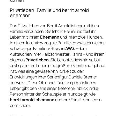
Privatleben: Familie und berrit arnold
ehemann
Das Privatleben von Berrit Arnold ist eng mit ihrer
Familie verbunden. Sie lebt in Berlin und teilt ihr
Leben mit ihrem
Ehemann
und ihren zwei Hunden.
In einem Interview zog sie Parallelen zwischen einer
schwierigen Familien-Story in
AWZ
– dem
Auftauchen ihrer Halbschwester Hanna – und ihrem
eigenen
Privatleben
. Sie betonte, dass sie selbst
erst später im Leben eine größere Familie aufgebaut
hat, was eine gewisse Ähnlichkeit zu den
Entwicklungen ihrer Serienfigur Daniela Bremer
aufweist. Diese Offenheit über ihr persönliches
Leben gibt den Fans einen tieferen Einblick in die
Person hinter der Schauspielerin und zeigt, wie
berrit arnold ehemann
und ihre Familie ihr Leben
bereichern.