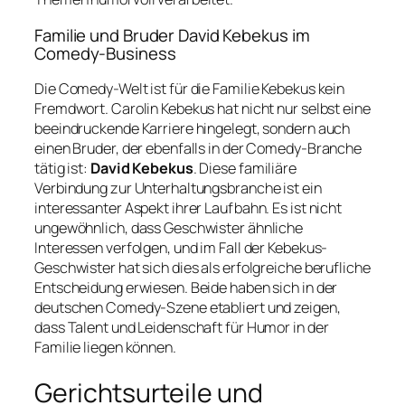
Familie und Bruder David Kebekus im
Comedy-Business
Die Comedy-Welt ist für die Familie Kebekus kein
Fremdwort. Carolin Kebekus hat nicht nur selbst eine
beeindruckende Karriere hingelegt, sondern auch
einen Bruder, der ebenfalls in der Comedy-Branche
tätig ist:
David Kebekus
. Diese familiäre
Verbindung zur Unterhaltungsbranche ist ein
interessanter Aspekt ihrer Laufbahn. Es ist nicht
ungewöhnlich, dass Geschwister ähnliche
Interessen verfolgen, und im Fall der Kebekus-
Geschwister hat sich dies als erfolgreiche berufliche
Entscheidung erwiesen. Beide haben sich in der
deutschen Comedy-Szene etabliert und zeigen,
dass Talent und Leidenschaft für Humor in der
Familie liegen können.
Gerichtsurteile und