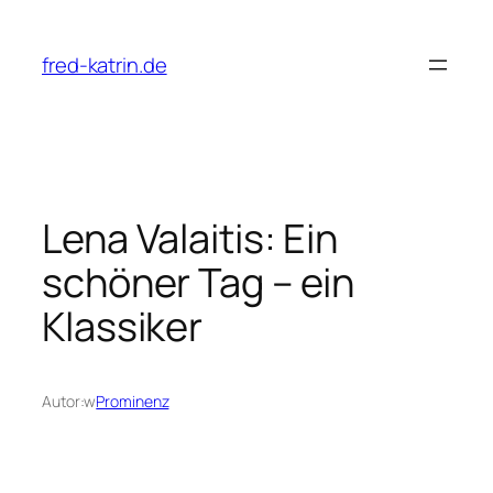
Przejdź
do
fred-katrin.de
treści
Lena Valaitis: Ein
schöner Tag – ein
Klassiker
Autor:
w
Prominenz