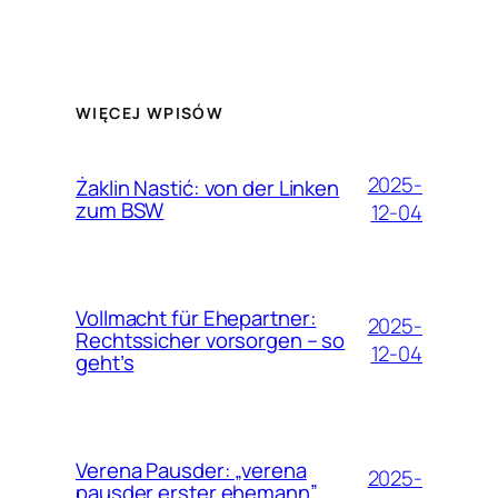
WIĘCEJ WPISÓW
2025-
Żaklin Nastić: von der Linken
zum BSW
12-04
Vollmacht für Ehepartner:
2025-
Rechtssicher vorsorgen – so
12-04
geht’s
Verena Pausder: „verena
2025-
pausder erster ehemann”