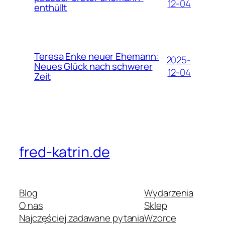
12-04
enthüllt
Teresa Enke neuer Ehemann:
2025-
Neues Glück nach schwerer
12-04
Zeit
fred-katrin.de
Blog
Wydarzenia
O nas
Sklep
Najczęściej zadawane pytania
Wzorce