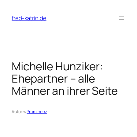
Przejdź
do
fred-katrin.de
treści
Michelle Hunziker:
Ehepartner – alle
Männer an ihrer Seite
Autor:
w
Prominenz