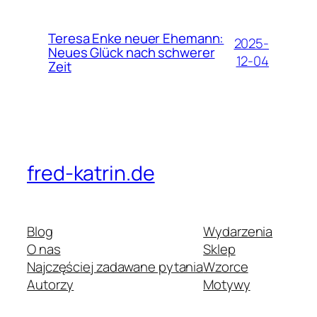
Teresa Enke neuer Ehemann:
2025-
Neues Glück nach schwerer
12-04
Zeit
fred-katrin.de
Blog
Wydarzenia
O nas
Sklep
Najczęściej zadawane pytania
Wzorce
Autorzy
Motywy