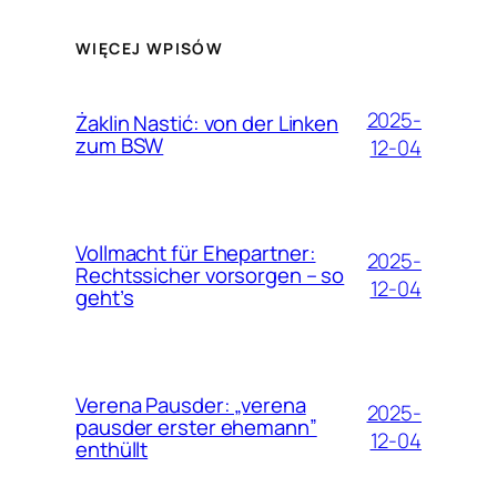
WIĘCEJ WPISÓW
2025-
Żaklin Nastić: von der Linken
zum BSW
12-04
Vollmacht für Ehepartner:
2025-
Rechtssicher vorsorgen – so
12-04
geht’s
Verena Pausder: „verena
2025-
pausder erster ehemann”
12-04
enthüllt